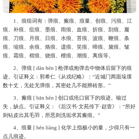
1、痕组词有：弹痕、瘢痕、痕量、创痕、污痕、江
痕、补痕、痘痕、墨痕、雨痕、血痕、折痕、刮痕、履
痕、刀痕、月痕、日痕、水痕、苔痕、波痕、鞭痕、条
痕、缩痕、余痕、烙痕、遗痕、笑痕、啼痕、黛痕、皱
痕、霜痕、褶痕、烧痕、檀痕、潮痕、离痕等。
2、弹痕 [ dàn hén ] 枪弹或炮弹击中物体后留下的痕
迹。引证释义：郭希仁《从戎纪略》：“近城门两面垛堞
数十丈，无处无弹痕，其密处几不能辨砖形。”
3、瘢痕 [ bān hén ] 创口或疮口留下的痕迹。喻过
失，缺点。引证释义：《后汉书·文苑传下·赵壹》：“所好
则钻皮出其毛羽，所恶则洗垢求其瘢痕。”
4、痕量 [ hén liàng ] 化学上指极小的量，少得只有一
点儿痕迹。