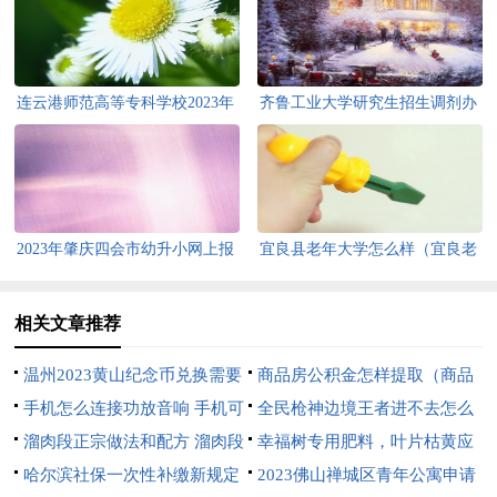
连云港师范高等专科学校2023年
齐鲁工业大学研究生招生调剂办
提前招生简章
法2023（齐鲁工业大学研究生招
生调剂办法2023年）
2023年肇庆四会市幼升小网上报
宜良县老年大学怎么样（宜良老
名操作流程
年大学开设的班）
相关文章推荐
温州2023黄山纪念币兑换需要
商品房公积金怎样提取（商品
带什么证件？
手机怎么连接功放音响 手机可
房住房公积金提取）
全民枪神边境王者进不去怎么
以直接连音响功放吗
溜肉段正宗做法和配方 溜肉段
办 全民枪神边境王者进不去怎
幸福树专用肥料，叶片枯黄应
的做法视频教程
哈尔滨社保一次性补缴新规定
么办?
该用什么肥料
2023佛山禅城区青年公寓申请