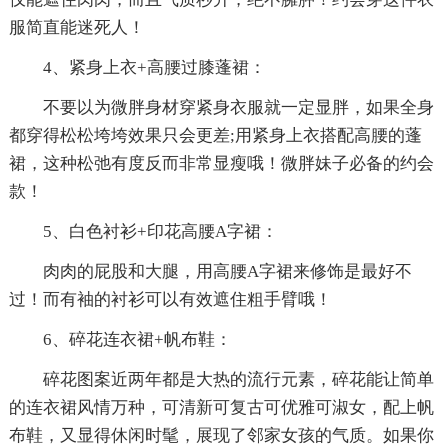
服简直能迷死人！
4、紧身上衣+高腰过膝蓬裙：
不要以为微胖身材穿紧身衣服就一定显胖，如果全身
都穿得松松垮垮效果只会更差;用紧身上衣搭配高腰的蓬
裙，这种松弛有度反而非常显瘦哦！微胖妹子必备的约会
款！
5、白色衬衫+印花高腰A字裙：
肉肉的屁股和大腿，用高腰A字裙来修饰是最好不
过！而有袖的衬衫可以有效遮住粗手臂哦！
6、碎花连衣裙+帆布鞋：
碎花图案近两年都是大热的流行元素，碎花能让简单
的连衣裙风情万种，可清新可复古可优雅可淑女，配上帆
布鞋，又显得休闲时髦，展现了邻家女孩的气质。如果你