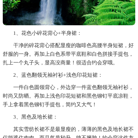
1、花色小碎花背心+半身裙：
干净的碎花背心搭配显瘦的咖啡色高腰半身短裙，好
舒服的一身。再加上白色系带平底鞋和白色拼接手提包，
扎上一个丸子头，显高没商量！很适合约会穿哦。
2、蓝色翻领无袖衬衫+浅色印花短裙：
一件白色圆领背心，外边穿一件蓝色翻领无袖衬衫，
时尚又防晒。再加上浅色印花短裙和黑色铆钉平底凉鞋，
手上拿着黑色铆钉手提包，简约又大气！
3、黑色及地长裙：
其实雪纺长裙不是最显瘦的，薄薄的黑色及地长裙不
仅能遮住肉肉，而且气质秒升，绝不臃肿！约会穿这件衣