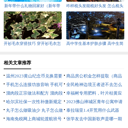
新年带什么礼物回家好（新年带
咋样梳头发能梳好头发 怎么梳头
什么礼物回家好一点）
发对头发好
开衫毛衣穿搭技巧 穿开衫毛衣怎
高中学生基本护肤步骤 高中生简
么搭配
单护肤步骤
相关文章推荐
温州2023黄山纪念币兑换需要
商品房公积金怎样提取（商品
带什么证件？
手机怎么连接功放音响 手机可
房住房公积金提取）
全民枪神边境王者进不去怎么
以直接连音响功放吗
溜肉段正宗做法和配方 溜肉段
办 全民枪神边境王者进不去怎
幸福树专用肥料，叶片枯黄应
的做法视频教程
哈尔滨社保一次性补缴新规定
么办?
该用什么肥料
2023佛山禅城区青年公寓申请
2023 哈尔滨社保一次性补缴新
丸子怎么做吸油少 丸子怎么做
条件（佛山市禅城区青年职工公
泰拉瑞亚1.4开荒用什么武器
规定2023年度
有劲
海南免税网上商城轮渡航班号
寓）
泰拉瑞亚开荒武器推荐
张学友去中国新歌声是哪一期
怎么填（海南免税店轮渡航班号
中国新歌声张学友是第几期