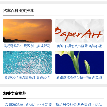
汽车百科图文推荐
美规野马和中规区别（美规野马
奥迪Q3调怎么出蓝牙 奥迪q3蓝
和中规区别视频）
牙设置
奥迪Q3仪表盘故障灯 奥迪q3仪
新路虎揽胜多少钱一辆? 新款路
表盘故障灯图解大全大图
虎揽胜多少钱一辆
相关文章推荐
温州2023黄山纪念币兑换需要
商品房公积金怎样提取（商品