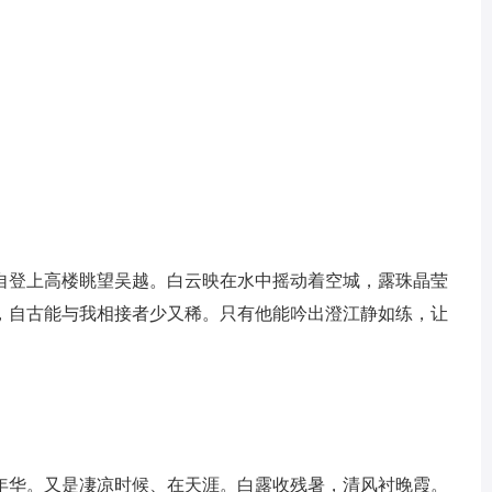
自登上高楼眺望吴越。白云映在水中摇动着空城，露珠晶莹
，自古能与我相接者少又稀。只有他能吟出澄江静如练，让
年华。又是凄凉时候、在天涯。白露收残暑，清风衬晚霞。