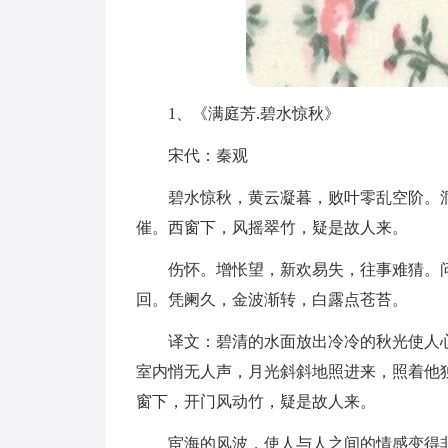
1、《满庭芳.碧水惊秋》
宋代：秦观
碧水惊秋，黄云凝暮，败叶零乱空阶。
催。西窗下，风摇翠竹，疑是故人来。
伤怀。增怅望，新欢易失，往事难猜。
回。凭阑久，金波渐转，白露点苍苔。
译文：碧清的水面放出冷冷的秋光使人
室内悄无人声，月光斜斜地照进来，照着他
窗下，开门风动竹，疑是故人来。
宦海的风波，使人与人之间的情感变得