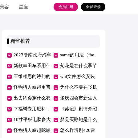
美容
星座
会员注册
会员登录
精华推荐
2023济南政府汽车
same的用法（the
消费券发放对象
新款丰田车系用什
same的用法）
菊花是在什么季节
（济南购车政府补
么机油合适? 新款
王维相思的诗句的
生长 菊花生长在
whl文件怎么安装
贴）
丰田车系用什么机
意思 王维写的相
怪物猎人崛起重弩
几月份
（whl文件怎么安
为什么不要在飞机
油合适呢
思这首诗的意思
什么属性重要 怪
出去约会穿什么衣
装anaconda）
上喝热水 为什么
肇庆四会市新生入
物猎人崛起重弩武
服合适（出去约会
幸福树专用肥料，
不要再飞机上喝热
学“长幼随学”是什
《苏记》剧情介绍
器衍生
要穿什么衣服）
叶片枯黄应该用什
10寸平板电脑多大
水
么意思？
（苏记主演）
梦见买鞭炮是什么
么肥料
10寸平板电脑多大
怪物猎人崛起陀螺
意思 梦见买鞭炮
怎么样辨别420雷