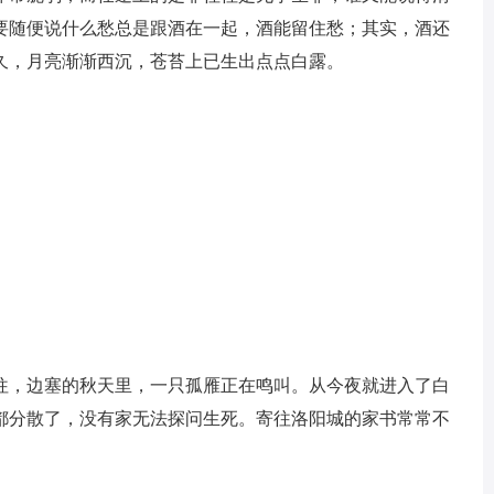
要随便说什么愁总是跟酒在一起，酒能留住愁；其实，酒还
久，月亮渐渐西沉，苍苔上已生出点点白露。
往，边塞的秋天里，一只孤雁正在鸣叫。从今夜就进入了白
都分散了，没有家无法探问生死。寄往洛阳城的家书常常不