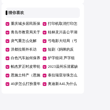
参照图
仪怎么用（怪猎崛
是什么预兆
洛柴油发动机好还
起陀螺仪是什么意
是高温 柴油发动
猜你喜欢
思）
机高温的原因
重庆城乡居民医保
打印机取消打印怎
门诊费用如何报销
青岛市教育局关于
么操作（打印机怎
桂林灵川县公平湖
（重庆城乡居民医
2023年全市初中学
戾气重怎么化解
么能取消打印）
大桥村花海花开了
弓电影大结局（弓
保门诊费用如何报
业水平考试网上报
女人戾气重怎么化
洪都拉斯外长访
吗？
电影大结局完整
短剧《妈咪的反
销流程）
名工作的意见
解
华，商讨建交事宜
白色汽车如何保养
版）
攻》爱奇艺开播
炉字组词 芦字组
（洪都拉斯外交关
（白色车保养常
帕杰罗正时皮带轮
短剧《妈咪的反
词
2023温州乐清紧缺
系）
识）
多长时间换一次
恩施土特产（恩施
攻》爱奇艺开播时
职业（乐清市紧缺
泰拉瑞亚珍珠怎么
（帕杰罗正时记
土特产有哪些品
40岁怎么打扮显年
间
人才引进）
获得（泰拉瑞亚珍
奥迪新A4L为什么
号）
种）
轻 40岁怎么打扮
珠wiki）
烧机油 奥迪A4L为
显年轻女人
什么烧机油