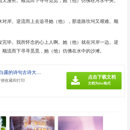
阻又漫长。顺流而下寻寻觅觅，她（他）仿佛在河水中央。
水对岸。逆流而上去追寻她（他），那道路坎坷又艰难。顺
。
发完毕。我所怀念的心上人啊。她（他）就在河岸一边。逆
。顺流而下寻寻觅觅，她（他）仿佛在水中的沙滩。
《关于白露的诗句古诗（关于白露的诗句古诗大全）.doc》
点击下载文档
方便收藏和打印
文档为doc格式