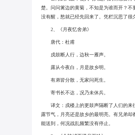
楚。问问篱边的黄菊，不知是为谁而开？不
没有醒，愁就已经先回来了。凭栏沉思了很
2、《月夜忆舍弟》
唐代：杜甫
戍鼓断人行，边秋一雁声。
露从今夜白，月是故乡明。
有弟皆分散，无家问死生。
寄书长不达，况乃未休兵。
译文：戍楼上的更鼓声隔断了人们的来
露节气，月亮还是故乡的最明亮。有兄弟却
能送到，何况战乱频繁没有停止。