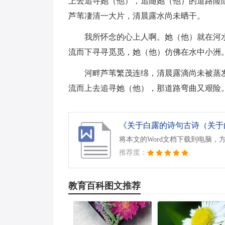
上去追寻她（他），追随她（他）的道路险
芦苇凄清一大片，清晨露水尚未晒干。
我所怀念的心上人啊。她（他）就在河
流而下寻寻觅觅，她（他）仿佛在水中小洲
河畔芦苇繁茂连绵，清晨露滴尚未被蒸
流而上去追寻她（他），那道路弯曲又艰险
将本文的Word文档下载到电脑，
推荐度：
教育百科图文推荐