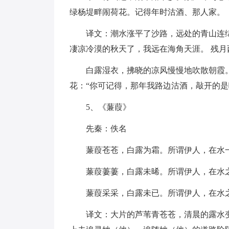
绿杨堤畔闹荷花。记得年时沽酒、那人家。
译文：潮水涨平了沙路，远处的青山连
凄凉冷漠的秋天了，我远在海角天涯。 残月
白露湿衣，拂晓的凉风慢慢地吹散朝霞
花：“你可记得，那年我路边沽酒，敲开的是
5、《蒹葭》
先秦：佚名
蒹葭苍苍，白露为霜。所谓伊人，在水
蒹葭萋萋，白露未晞。所谓伊人，在水
蒹葭采采，白露未已。所谓伊人，在水
译文：大片的芦苇青苍苍，清晨的露水