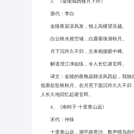
3、《金陵城西楼月下吟》
唐代：李白
金陵夜寂凉风发，独上高楼望吴越。
白云映水摇空城，白露垂珠滴秋月。
月下沉吟久不归，古来相接眼中稀。
解道澄江净如练，令人长忆谢玄晖。
译文：金陵的夜晚寂静凉风四起，我独
低垂欲坠映秋月。在月亮下面沉吟久久不归
人长久地回忆起谢玄晖。
4、《南柯子·十里青山远》
宋代：仲殊
十里青山远，潮平路带沙。数声啼鸟怨