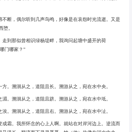
绵不断，偶尔听到几声鸟鸣，好像是在哀怨时光流逝。又是
西堕。
。走到那似曾相识绿杨堤畔，我询问起塘中盛开的荷
哪门哪家？”
一方。溯洄从之，道阻且长。溯游从之，宛在水中央。
之湄。溯洄从之，道阻且跻。溯游从之，宛在水中坻。
之涘。溯洄从之，道阻且右。溯游从之，宛在水中沚。
变成霜。我所怀念的心上人啊。就站在对岸河边上。逆流而