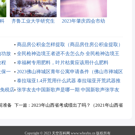
科
齐鲁工业大学研究生
2023年肇庆四会市幼
招生
招生调剂办法
升小网上报名操作流
2023（齐鲁工业大学
程
研究生招生调剂办法
商品房公积金怎样提取（商品房住房公积金提取）
2023年）
响功放
全民枪神边境王者进不去怎么办 全民枪神边境王
教程
者进不去怎么办?
幸福树专用肥料，叶片枯黄应该用什么肥料
社保一
2023佛山禅城区青年公寓申请条件（佛山市禅城区
青年职工公寓）
泰拉瑞亚1.4开荒用什么武器 泰拉瑞亚开荒武器推
免税店
荐
张学友去中国新歌声是哪一期 中国新歌声张学友
是第几期
前准备
2023年山西省考成绩出了吗？（2021年山西省
下一篇：
考成绩出来了吗）
Copyright © 2023
天空百科网
www.wbsybx.cn 版权所有